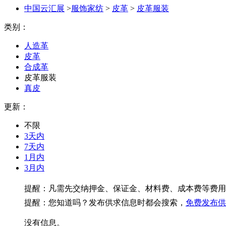
中国云汇展
>
服饰家纺
>
皮革
>
皮革服装
类别：
人造革
皮革
合成革
皮革服装
真皮
更新：
不限
3天内
7天内
1月内
3月内
提醒：凡需先交纳押金、保证金、材料费、成本费等费用
提醒：您知道吗？发布供求信息时都会搜索，
免费发布供
没有信息。