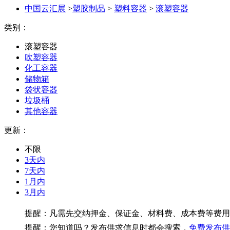
中国云汇展
>
塑胶制品
>
塑料容器
>
滚塑容器
类别：
滚塑容器
吹塑容器
化工容器
储物箱
袋状容器
垃圾桶
其他容器
更新：
不限
3天内
7天内
1月内
3月内
提醒：凡需先交纳押金、保证金、材料费、成本费等费用
提醒：您知道吗？发布供求信息时都会搜索，
免费发布供