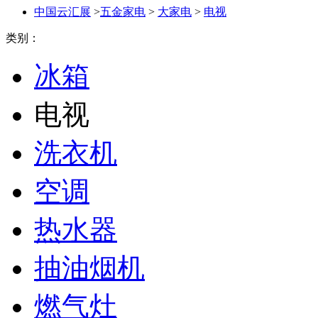
中国云汇展
>
五金家电
>
大家电
>
电视
类别：
冰箱
电视
洗衣机
空调
热水器
抽油烟机
燃气灶