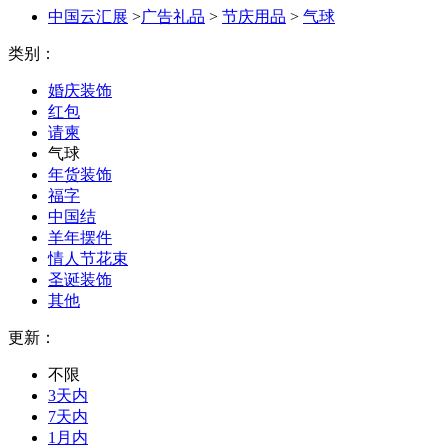
中国云汇展
>
广告礼品
>
节庆用品
>
气球
类别：
婚庆装饰
红包
请柬
气球
年货装饰
福字
中国结
羊年摆件
情人节花束
圣诞装饰
其他
更新：
不限
3天内
7天内
1月内