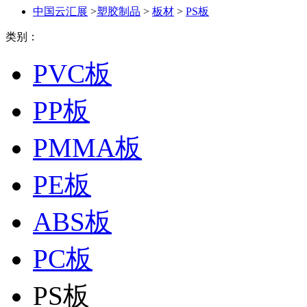
中国云汇展
>
塑胶制品
>
板材
>
PS板
类别：
PVC板
PP板
PMMA板
PE板
ABS板
PC板
PS板